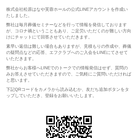
埋葬について
株式会社松原はなや芙蓉ホールの公式LINEアカウントを作成い
葬儀セミナーご案内
たしました。
取扱商品
弊社は毎月葬儀セミナーなどを行って情報を発信しております
が、コロナ禍ということもあり、ご足労いただくのが難しい方向
供物
けにチャットにて回答させていただきます。
スタンド花
素早い返信は難しい場合もありますが、見積もりの作成や、葬儀
の疑問点などの応答、エフクラブへのご入会をLINEにてさせて
アレンジメントフラワー
いただきます。
プリザーブドフラワー
弊社からお客様へLINEでのトークでの情報発信はせず、質問の
台付籠・手籠
みお答えさせていただきますので、ご気軽にご質問いただければ
と思います。
座布団
下記QRコードをカメラから読み込むか、友だち追加ボタンをタ
灯籠
ップしていただき、登録をお願いいたします。
交通案内
採用情報