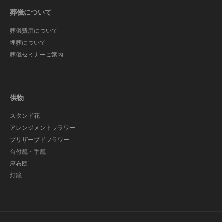
葬儀について
葬儀費用について
埋葬について
葬儀セミナーご案内
供物
スタンド花
アレンジメントフラワー
プリザーブドフラワー
台付籠・手籠
座布団
灯籠