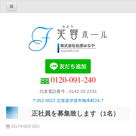
Home
芙蓉ホール紹介
芙蓉ホールの理念・概要
芙蓉ホールでの葬儀
芙蓉ホール別館・胡蝶
１階・家族葬用ホール
0120-091-240
２階・中規模葬用ホール
エフクラブ
代表電話番号：0142-23-2233
直葬プラン
〒052-0022 北海道伊達市梅本町24-7
お知らせ
正社員を募集致します（1名）
葬儀について
2017年09月29日
葬儀費用について