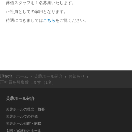
葬儀スタッフを１名募集いたします。
埋葬について
正社員としての雇用となります。
葬儀セミナーご案内
待遇につきましては
こちら
をご覧ください。
取扱商品
供物
スタンド花
アレンジメントフラワー
プリザーブドフラワー
台付籠・手籠
現在地:
ホーム
芙蓉ホール紹介
お知らせ
座布団
正社員を募集致します（1名）
灯籠
交通案内
芙蓉ホール紹介
芙蓉ホールの理念・概要
採用情報
芙蓉ホールでの葬儀
芙蓉ホール別館・胡蝶
１階・家族葬用ホール