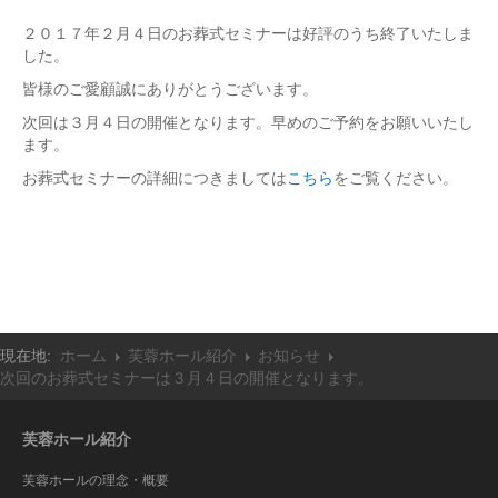
埋葬について
２０１７年２月４日のお葬式セミナーは好評のうち終了いたしま
葬儀セミナーご案内
した。
取扱商品
皆様のご愛顧誠にありがとうございます。
次回は３月４日の開催となります。早めのご予約をお願いいたし
供物
ます。
スタンド花
お葬式セミナーの詳細につきましては
こちら
をご覧ください。
アレンジメントフラワー
プリザーブドフラワー
台付籠・手籠
座布団
灯籠
現在地:
ホーム
芙蓉ホール紹介
お知らせ
交通案内
次回のお葬式セミナーは３月４日の開催となります。
採用情報
芙蓉ホール紹介
芙蓉ホールの理念・概要