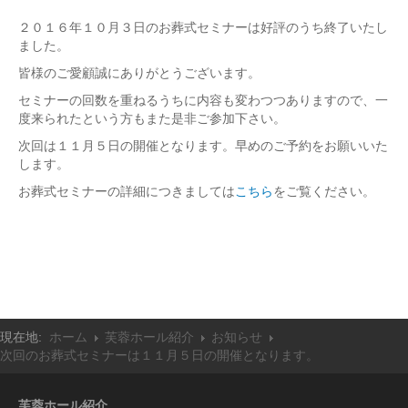
埋葬について
２０１６年１０月３日のお葬式セミナーは好評のうち終了いたし
葬儀セミナーご案内
ました。
取扱商品
皆様のご愛顧誠にありがとうございます。
セミナーの回数を重ねるうちに内容も変わつつありますので、一
供物
度来られたという方もまた是非ご参加下さい。
スタンド花
次回は１１月５日の開催となります。早めのご予約をお願いいた
アレンジメントフラワー
します。
プリザーブドフラワー
お葬式セミナーの詳細につきましては
こちら
をご覧ください。
台付籠・手籠
座布団
灯籠
交通案内
現在地:
ホーム
芙蓉ホール紹介
お知らせ
採用情報
次回のお葬式セミナーは１１月５日の開催となります。
芙蓉ホール紹介